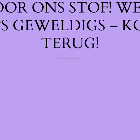
OOR ONS STOF! W
TS GEWELDIGS – K
TERUG!