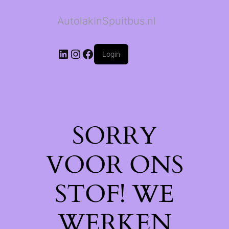
AutolakInSpuitbus.nl
LinkedIn
Instagram
Facebook
Login
SORRY
VOOR ONS
STOF! WE
WERKEN