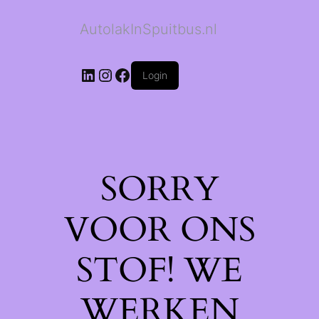
AutolakInSpuitbus.nl
LinkedIn
Instagram
Facebook
Login
SORRY
VOOR ONS
STOF! WE
WERKEN