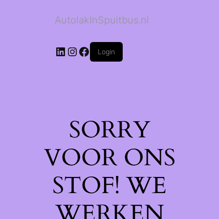
AutolakInSpuitbus.nl
LinkedIn
Instagram
Facebook
Login
SORRY
VOOR ONS
STOF! WE
WERKEN