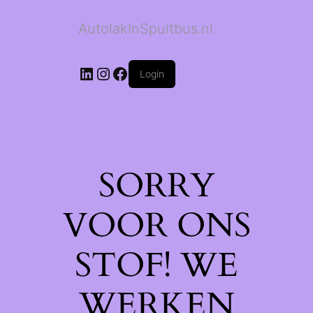
AutolakInSpuitbus.nl
LinkedIn
Instagram
Facebook
Login
SORRY
VOOR ONS
STOF! WE
WERKEN