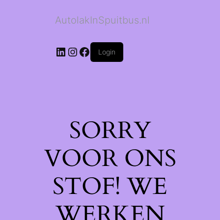
AutolakInSpuitbus.nl
LinkedIn
Instagram
Facebook
Login
SORRY
VOOR ONS
STOF! WE
WERKEN