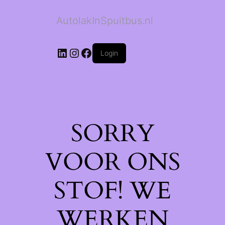
AutolakInSpuitbus.nl
LinkedIn
Instagram
Facebook
Login
SORRY
VOOR ONS
STOF! WE
WERKEN