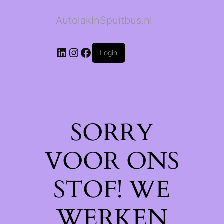
AutolakInSpuitbus.nl
LinkedIn
Instagram
Facebook
Login
SORRY
VOOR ONS
STOF! WE
WERKEN