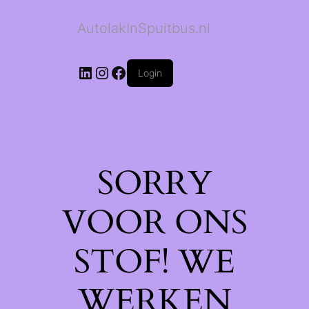
AutolakInSpuitbus.nl
LinkedIn
Instagram
Facebook
Login
SORRY
VOOR ONS
STOF! WE
WERKEN