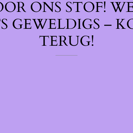
OOR ONS STOF! W
TS GEWELDIGS – K
TERUG!