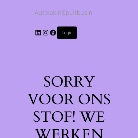
AutolakInSpuitbus.nl
LinkedIn
Instagram
Facebook
Login
SORRY
VOOR ONS
STOF! WE
WERKEN