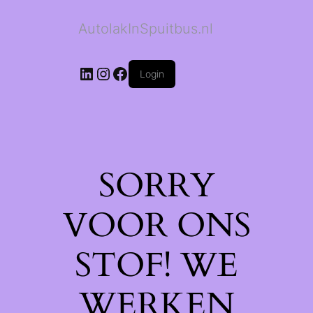
AutolakInSpuitbus.nl
LinkedIn
Instagram
Facebook
Login
SORRY
VOOR ONS
STOF! WE
WERKEN