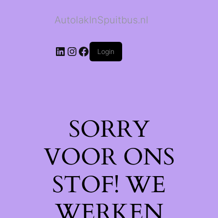
AutolakInSpuitbus.nl
LinkedIn
Instagram
Facebook
Login
SORRY
VOOR ONS
STOF! WE
WERKEN