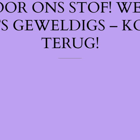
OOR ONS STOF! W
TS GEWELDIGS – K
TERUG!