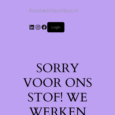
AutolakInSpuitbus.nl
LinkedIn
Instagram
Facebook
Login
SORRY
VOOR ONS
STOF! WE
WERKEN