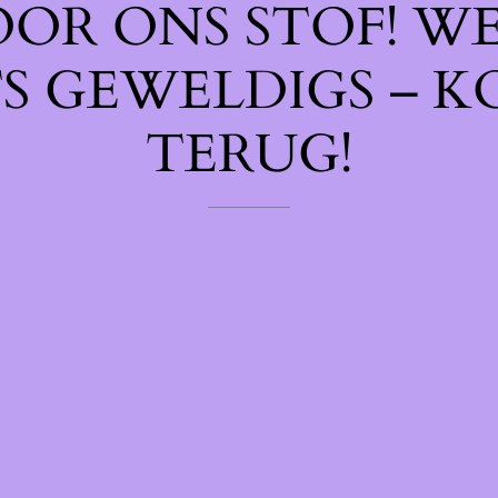
OOR ONS STOF! W
TS GEWELDIGS – K
TERUG!