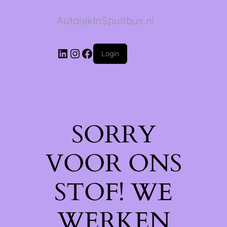
AutolakInSpuitbus.nl
LinkedIn
Instagram
Facebook
Login
SORRY
VOOR ONS
STOF! WE
WERKEN