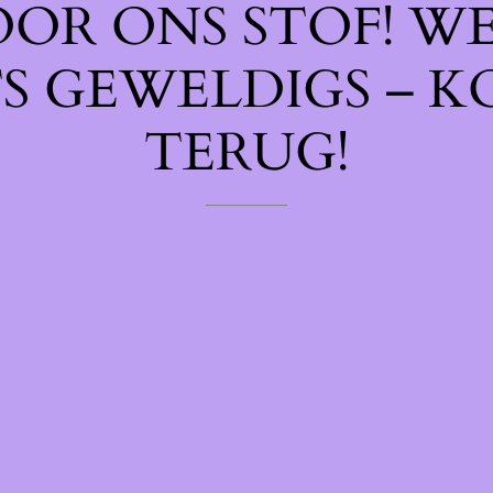
OOR ONS STOF! W
TS GEWELDIGS – K
TERUG!