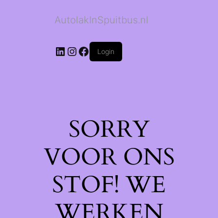
AutolakInSpuitbus.nl
LinkedIn
Instagram
Facebook
Login
SORRY
VOOR ONS
STOF! WE
WERKEN