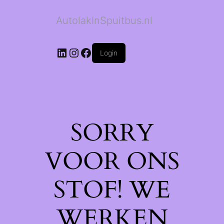
AutolakInSpuitbus.nl
LinkedIn
Instagram
Facebook
Login
SORRY
VOOR ONS
STOF! WE
WERKEN