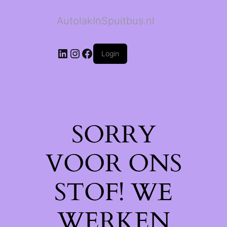
AutolakInSpuitbus.nl
LinkedIn
Instagram
Facebook
Login
SORRY
VOOR ONS
STOF! WE
WERKEN