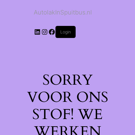
AutolakInSpuitbus.nl
LinkedIn
Instagram
Facebook
Login
SORRY
VOOR ONS
STOF! WE
WERKEN