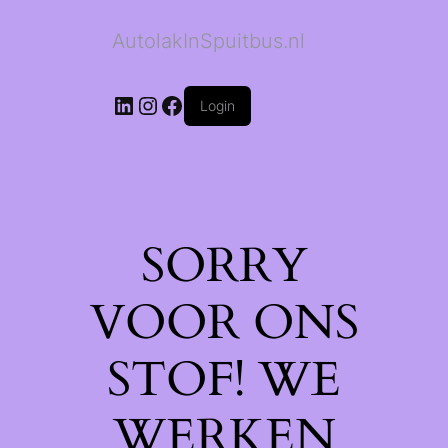
AutolakInSpuitbus.nl
LinkedIn
Instagram
Facebook
Login
SORRY
VOOR ONS
STOF! WE
WERKEN