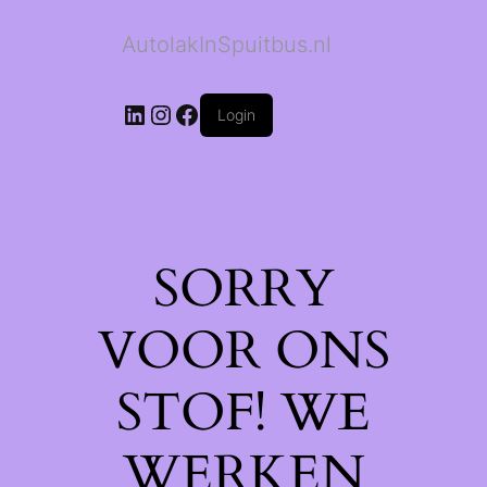
AutolakInSpuitbus.nl
LinkedIn
Instagram
Facebook
Login
SORRY
VOOR ONS
STOF! WE
WERKEN