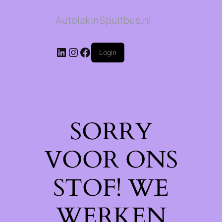
AutolakInSpuitbus.nl
LinkedIn
Instagram
Facebook
Login
SORRY
VOOR ONS
STOF! WE
WERKEN