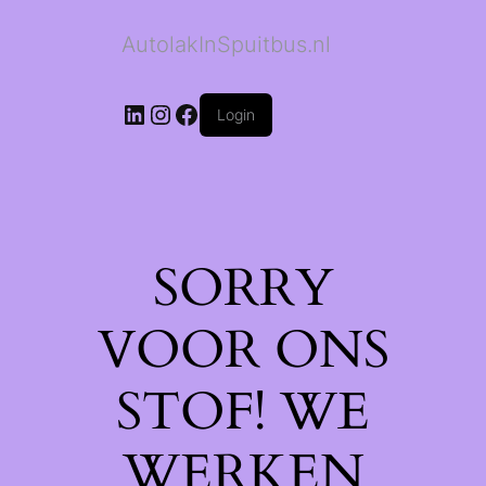
AutolakInSpuitbus.nl
LinkedIn
Instagram
Facebook
Login
SORRY
VOOR ONS
STOF! WE
WERKEN