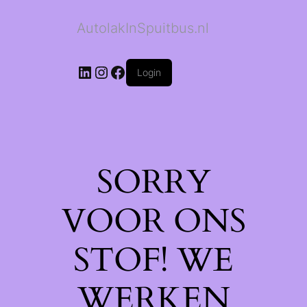
AutolakInSpuitbus.nl
LinkedIn
Instagram
Facebook
Login
SORRY
VOOR ONS
STOF! WE
WERKEN