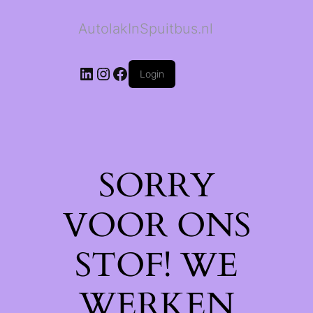
AutolakInSpuitbus.nl
LinkedIn
Instagram
Facebook
Login
SORRY
VOOR ONS
STOF! WE
WERKEN