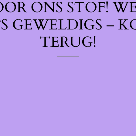
OOR ONS STOF! W
TS GEWELDIGS – K
TERUG!