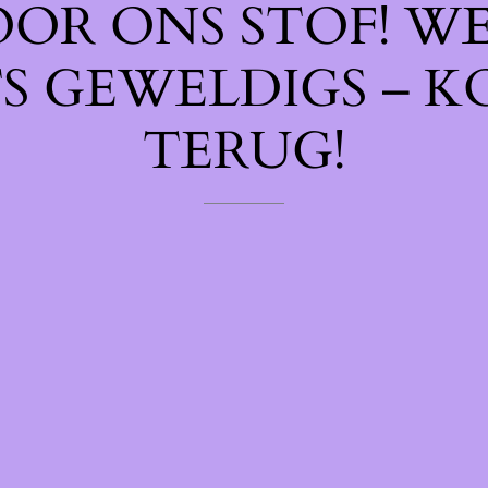
OOR ONS STOF! W
TS GEWELDIGS – K
TERUG!