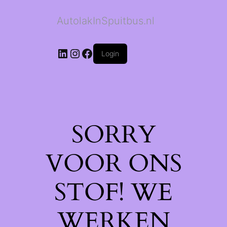
AutolakInSpuitbus.nl
LinkedIn
Instagram
Facebook
Login
SORRY
VOOR ONS
STOF! WE
WERKEN