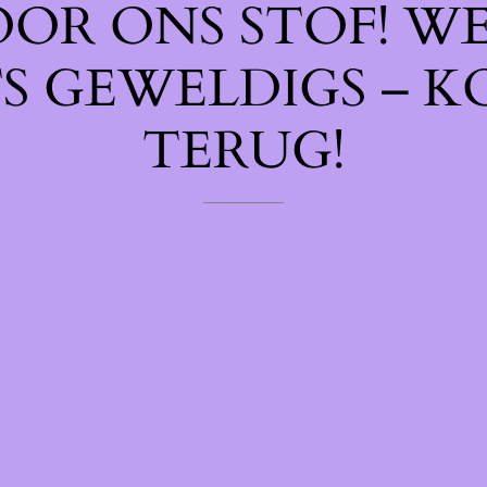
OOR ONS STOF! W
TS GEWELDIGS – K
TERUG!