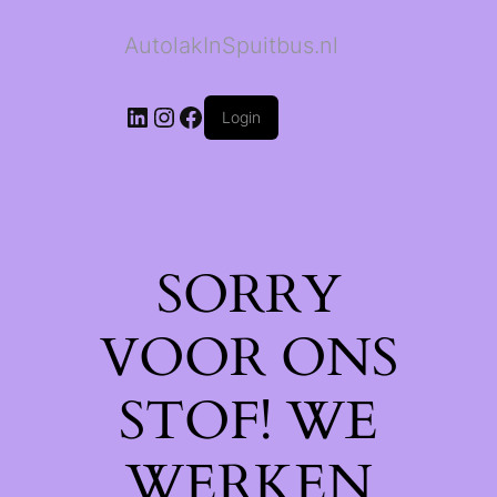
AutolakInSpuitbus.nl
LinkedIn
Instagram
Facebook
Login
SORRY
VOOR ONS
STOF! WE
WERKEN