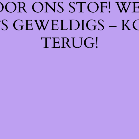
OOR ONS STOF! W
TS GEWELDIGS – K
TERUG!