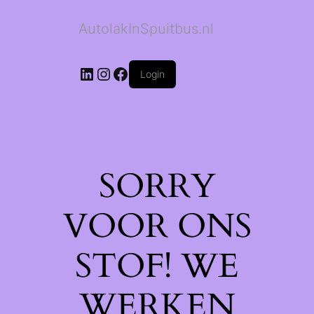
AutolakInSpuitbus.nl
LinkedIn
Instagram
Facebook
Login
SORRY
VOOR ONS
STOF! WE
WERKEN