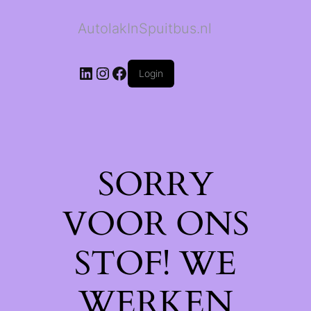
AutolakInSpuitbus.nl
LinkedIn
Instagram
Facebook
Login
SORRY
VOOR ONS
STOF! WE
WERKEN