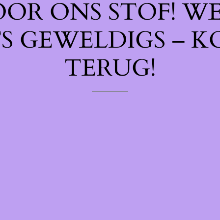
OOR ONS STOF! W
TS GEWELDIGS – K
TERUG!