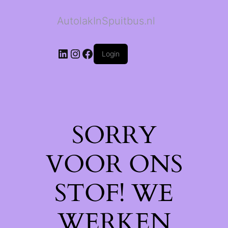
AutolakInSpuitbus.nl
LinkedIn
Instagram
Facebook
Login
SORRY
VOOR ONS
STOF! WE
WERKEN