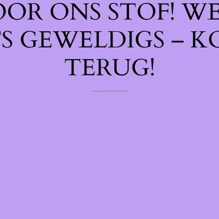
OOR ONS STOF! W
TS GEWELDIGS – K
TERUG!