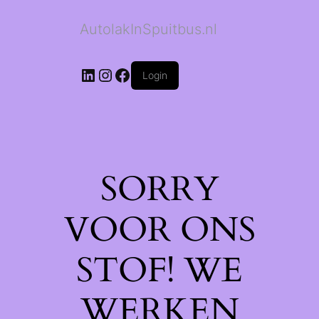
AutolakInSpuitbus.nl
LinkedIn
Instagram
Facebook
Login
SORRY
VOOR ONS
STOF! WE
WERKEN