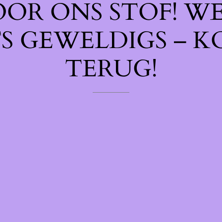
OOR ONS STOF! W
TS GEWELDIGS – K
TERUG!