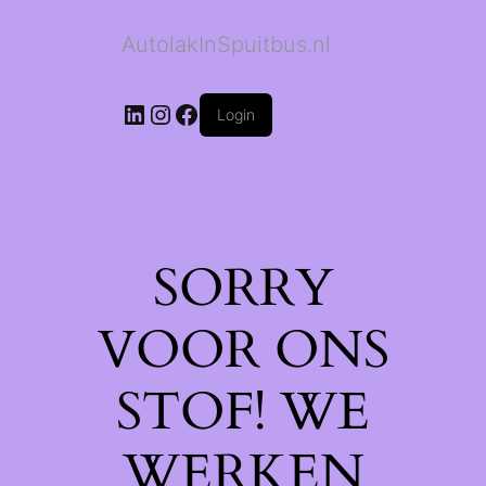
AutolakInSpuitbus.nl
LinkedIn
Instagram
Facebook
Login
SORRY
VOOR ONS
STOF! WE
WERKEN