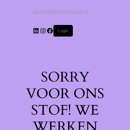
AutolakInSpuitbus.nl
LinkedIn
Instagram
Facebook
Login
SORRY
VOOR ONS
STOF! WE
WERKEN