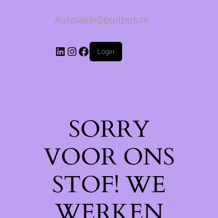
AutolakInSpuitbus.nl
LinkedIn
Instagram
Facebook
Login
SORRY
VOOR ONS
STOF! WE
WERKEN