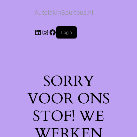
AutolakInSpuitbus.nl
LinkedIn
Instagram
Facebook
Login
SORRY
VOOR ONS
STOF! WE
WERKEN