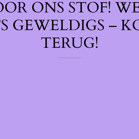
OOR ONS STOF! W
TS GEWELDIGS – K
TERUG!