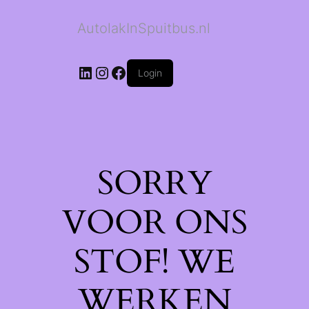
AutolakInSpuitbus.nl
LinkedIn
Instagram
Facebook
Login
SORRY
VOOR ONS
STOF! WE
WERKEN