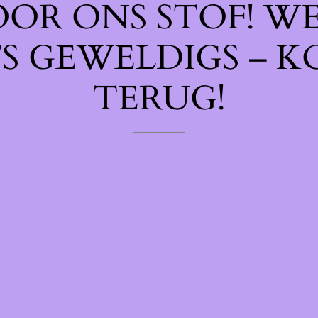
OOR ONS STOF! W
TS GEWELDIGS – K
TERUG!