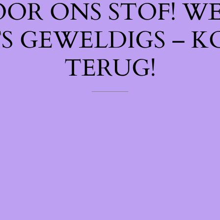
OOR ONS STOF! W
TS GEWELDIGS – K
TERUG!