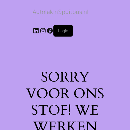
AutolakInSpuitbus.nl
LinkedIn
Instagram
Facebook
Login
SORRY
VOOR ONS
STOF! WE
WERKEN